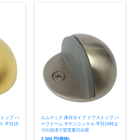
トップ ハ
エムテック 床付タイプ ドアストップ ハ
 平日15
ーフドーム サテンニッケル 平日15時ま
での決済で翌営業日出荷
2,300
円(税抜)