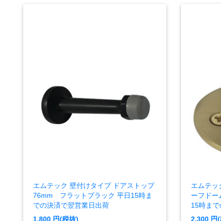
エムテック 壁付けタイプ ドアストップ
エムテッ
76mm フラットブラック 平日15時ま
ーフドー
での決済で翌営業日出荷
15時ま
1,800
円(税抜)
2,300
円(