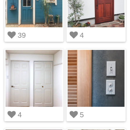
39
4
4
5