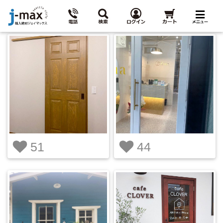
51
44