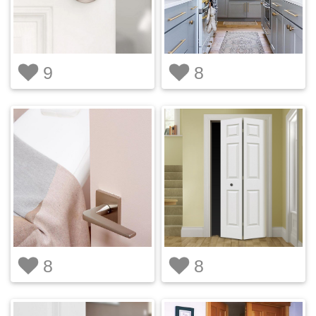
9
8
8
8