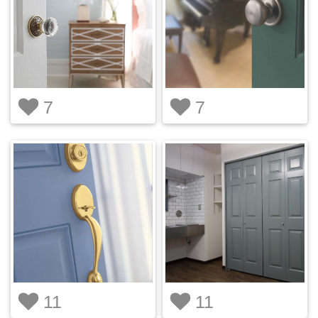
7
7
11
11