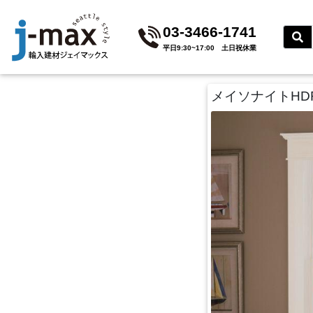
03-3466-1741
平⽇9:30~17:00 ⼟⽇祝休業
メイソナイトHD