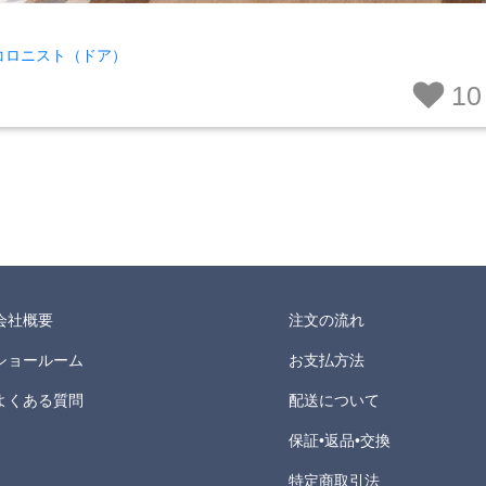
コロニスト（ドア）
10
会社概要
注文の流れ
ショールーム
お支払方法
よくある質問
配送について
保証•返品•交換
特定商取引法