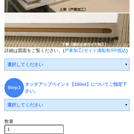
詳細は図面をご覧ください。(
戸車加工/ガイド溝彫有/FP掘込
)
選択してください
タッチアップペイント【150ml】についてご指定下
さい。
受注後
手配(2～3週間後の出荷)
選択してください
受注後手配(2～3週間後の出荷)
数量