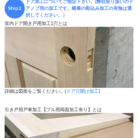
ドア加工についてご指定下さい。(弊社取り扱いのド
受注後手配(3～4週間後の出荷)
アノブ用の加工です。蝶番の彫込み加工の有無は選
択してください。）
受注後手配(3～4週間後の出荷)
室内ドア開き戸用加工1穴とは
受注後手配(3～4週間後の出荷)
受注後手配(3～4週間後の出荷)
受注後手配(3～4週間後の出荷)
詳細は図面をご覧ください。(
ドア穴開け加工
)
引き戸用戸車加工【プル用両面加工有り】とは