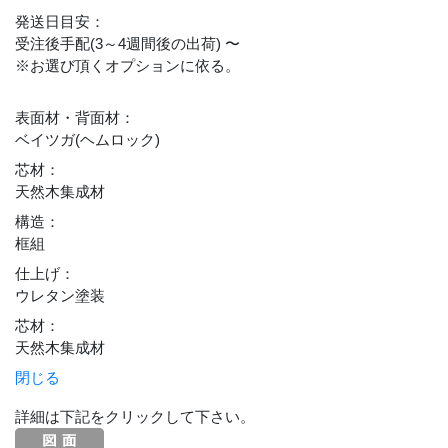
発送日目安
：
受注後手配(3～4週間後の出荷) 〜
※お選び頂くオプションに依る。
表面材・背面材
：
ベイツガ(ヘムロック)
芯材
：
天然木集成材
構造
：
框組
仕上げ
：
ウレタン塗装
芯材
：
天然木集成材
閉じる
詳細は下記をクリックして下さい。