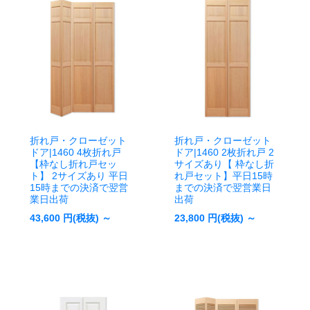
受注後手配(3～4
週間後の出荷)
受注後手
配(3～4週間後の出荷)
受注後手配(3～4
週間後の出荷)
受注後手配
(3～4週間後の出荷)
折れ戸・クローゼット
折れ戸・クローゼット
ドア|1460 4枚折れ戸
ドア|1460 2枚折れ戸 2
【枠なし折れ戸セッ
サイズあり【 枠なし折
ト】 2サイズあり 平日
れ戸セット】平日15時
15時までの決済で翌営
までの決済で翌営業日
業日出荷
出荷
43,600
円(税抜) ～
23,800
円(税抜) ～