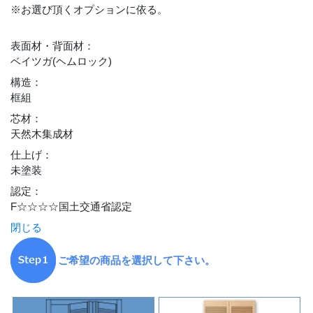
※お選び頂くオプションに依る。
表面材・背面材
：
ベイツガ(ヘムロック)
構造
：
框組
芯材
：
天然木集成材
仕上げ
：
未塗装
認定
：
F☆☆☆☆国土交通省認定
閉じる
ご希望の商品を選択して下さい。