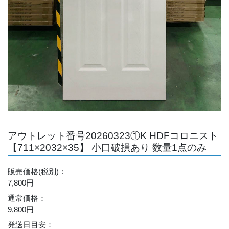
アウトレット番号20260323①K HDFコロニスト
【711×2032×35】 小口破損あり 数量1点のみ
販売価格
(税別)
：
7,800円
通常価格
：
9,800円
発送日目安
：