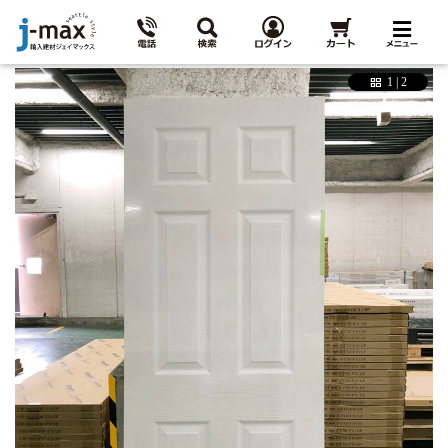
grid_view
1 | 2