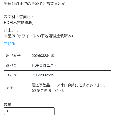
平日15時までの決済で翌営業日出荷
表面材・背面材
：
HDF(木質繊維板)
仕上げ
：
未塗装 (ホワイト系の下地処理塗装済み)
閉じる
出品番号
20260323①K
商品名
HDFコロニスト
サイズ
711×2032×35
運送事故品。ドア小口側縁に破損があります。
メモ
(画像ご参照ください)
数量