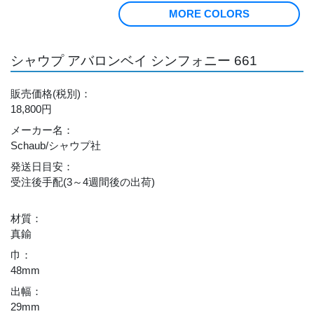
MORE COLORS
シャウプ アバロンベイ シンフォニー 661
販売価格
(税別)
：
18,800円
メーカー名
：
Schaub/シャウプ社
発送日目安
：
受注後手配(3～4週間後の出荷)
材質
：
真鍮
巾
：
48mm
出幅
：
29mm