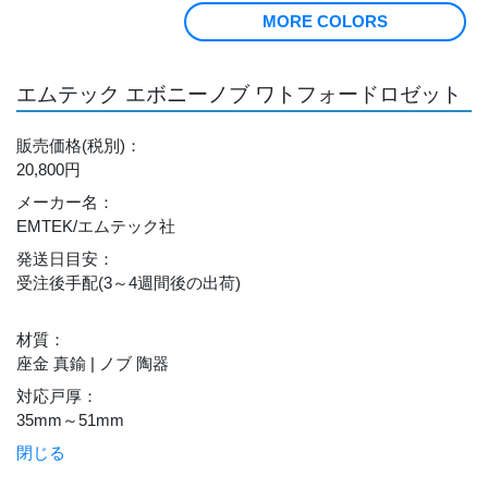
MORE COLORS
エムテック エボニーノブ ワトフォードロゼット
販売価格
(税別)
：
20,800円
メーカー名
：
EMTEK/エムテック社
発送日目安
：
受注後手配(3～4週間後の出荷)
材質
：
座金 真鍮 | ノブ 陶器
対応戸厚
：
35mm～51mm
閉じる