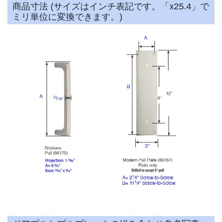
商品寸法 (サイズはインチ表記です。「x25.4」で
ミリ単位に変換できます。)
受注後手配(3～4週間後の出荷)