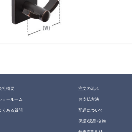
会社概要
注文の流れ
ショールーム
お支払方法
よくある質問
配送について
保証•返品•交換