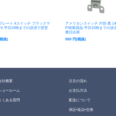
プレート 4スイッチ ブラックマ
アメリカンスイッチ 片切-黒 145
074 平日15時までの決済で翌営
PSE取得品 平日15時までの決
業日出荷
(税抜)
500
円(税抜)
会社概要
注文の流れ
ショールーム
お支払方法
よくある質問
配送について
保証•返品•交換