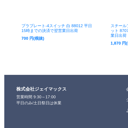
プラプレート-4スイッチ 白 88012 平日
スチール
15時までの決済で翌営業日出荷
ット 87
業日出荷
700
円(税抜)
1,870
円
株式会社ジェイマックス
営業時間 9:30～17:00
平日のみ/土日祭日は休業