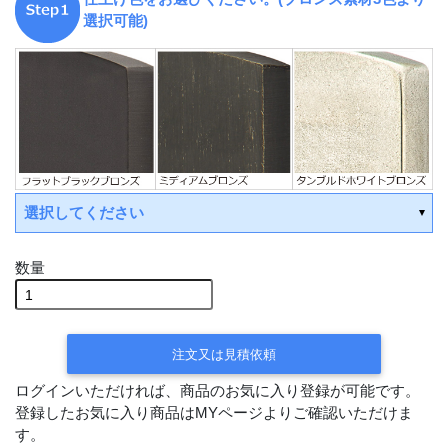
選択可能)
選択してください
数量
受注後手配(3～4週間後の
出荷)
受注後手配(3～4週間後の出荷)
注文又は見積依頼
受注後手配(3～4週間後
ログインいただければ、商品のお気に入り登録が可能です。
の出荷)
登録したお気に入り商品はMYページよりご確認いただけま
す。