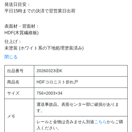
発送日目安
：
平日15時までの決済で翌営業日出荷
表面材・背面材
：
HDF(木質繊維板)
仕上げ
：
未塗装 (ホワイト系の下地処理塗装済み)
閉じる
出品番号
20260323④K
商品名
HDFコロニスト折れ戸
サイズ
756×2003×34
運送事故品。表面センター部に破損がありま
す。
メモ
レールと金物は含みません別途
こちら
からご購
入ください。