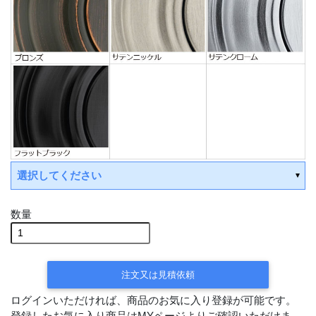
選択してください
数量
受注後手配(3～4週間後の出荷)
平日15時までの決済で翌営業日出荷
注文又は見積依頼
受注後手配(3～4週間後の出荷)
ログインいただければ、商品のお気に入り登録が可能です。
平日15時までの決済で翌営業日出
荷
登録したお気に入り商品はMYページよりご確認いただけま